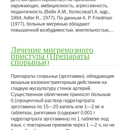
окружающих, амбициозность, агрессивность,
педантичность (Вейн А.М., КолосоваО.А. идр.,
1994; Adler R., 1977). По данным А. Р. Friedman
(1977), больные мигренью обладают
повышенной возбудимостью, мнительностью,…
Лечение мигренозного
приступа (Препараты
спорыньи)
Препараты спорыньи (эрготамин), обладающие
мощным вазоконстрикторным действием на
гладкую мускулатуру стенок артерий.
Существенное облегчение приносят больным
0,1процентный раствор гидротартрата
эрготамина по 15—20 капель или 1—2 мг в
таблетках, ригетамин (содержит 0,001 г
гидротартрата эрготамина) по 1 таблетке под
язык, с повторным приемом через 1 —2 ч, но не