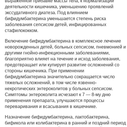
выраженной прибавке массы тела, к нормализации
деятельности кишечника, уменьшению проявлений
экссудативного диатеза. Под влиянием
бифидумбактерина уменьшается степень риска
заболевания сепсисом детей, инфицированных
стафилококком.
Включение бифидумбактерина в комплексное лечение
новорожденных детей, больных сепсисом, пневмонией и
другими гнойно-инфекционными заболеваниями,
благоприятно влияет на течение и исход заболевания,
предотвращает или купирует развитие осложнений со
стороны кишечника. При применении
бифидумбактерина значительно сокращается число
тяжелых осложнений, в том числе язвенно-
некротических энтероколитов у больных сепсисом.
Симптомы энтероколита исчезают к 7 — 8-му дню
применения препарата, улучшаются процессы
переваривания и всасывания в кишечнике.
Назначение бифидумбактерина, лактобактерина,
бификола или колибактерина в ранний и поздний период