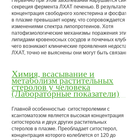
Первично при этом заболевании нарушается синтез и
секреция фермента ЛХАТ печенью. В результате
концентрация свободного холестерина и фосфатидил
в плазме превышает норму, что сопровождается разн
изменениями спектра липопротеинов. Хотя
патофизиологические механизмы поражения этими
липидами кровеносных сосудов и почечных клубочков,
чего возникают клинические проявления недостаточно
ЛХАТ, точно не выяснены они могут быть связаны ли
Химия, всасывание и
метаболизм растительных
стеролов у человека
(Лабораторные показатели)
Главной особенностью ситостеролемии с
ксантоматозом является высокая концентрация
ситостерола и двух других растительных
стеролов в плазме. Преобладает ситостерол,
концентрация которого колеблется от 120 до