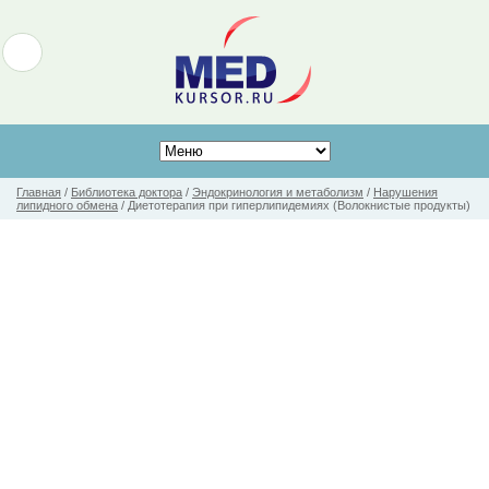
Главная
/
Библиотека доктора
/
Эндокринология и метаболизм
/
Нарушения
липидного обмена
/
Диетотерапия при гиперлипидемиях (Волокнистые продукты)