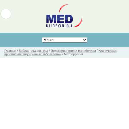
Главная
/
Библиотека доктора
/
Эндокринология и метаболизм
/
Клинические
проявления эндокринных заболеваний
/
Метроррагия