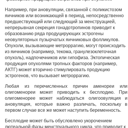
Например, при ановуляции, связанной с поликистозом
яичников или возникающей в период, непосредственно
предшествующий или следующий за менструацией,
непрерывная секреция гонадотропинов приводит к
образованию ряда продуцирующих эстрогены
неовуляторных пузырчатых яичниковых фолликулов.
Опухоли, вызывающие метроррагию, могут происходить
из яичников (например, текома, гранулезоклеточная
опухоль), надпочечников или гипофиза. Эктопическая
продукция опухолями тропных факторов (например,
АКТГ) может вторично стимулировать продукцию
эстрогенов, что вызывает метроррагию.
Любая из перечисленных причин аменореи или
олигоменореи может приводить к бесплодию. При
олигоменорее может наблюдаться олигоовуляция и
ановуляция, которые важно различать, поскольку в
первом случае все же может наступить беременность.
Бесплодие может быть обусловлено укорочением
лютеальной фазы менструального цикла, что приводит к