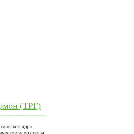
рмон (ТРГ)
птическое ядро
тическое ядро следы