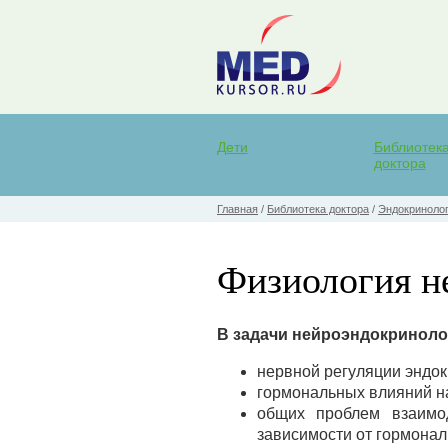
Дети
Библиотек
доктора
Главная
/
Библиотека доктора
/
Эндокринолог
Физиология н
В задачи нейроэндокриноло
нервной регуляции эндо
гормональных влияний н
общих проблем взаимо
зависимости от гормонал