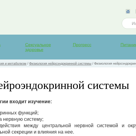
а
Сексуальное
Прогресс
Питани
здоровье
ия и метаболизм
/
Физиология нейроэндокринной системы
/
Физиология нейроэндокри
ейроэндокринной системы
гии входит изучение:
кринных функций;
а нервную систему;
действия между центральной нервной системой и ок
ьной секреции и влияния на нее.