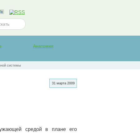
е
Анатомия
нной системы
31 марта 2009
ружающей средой в плане его