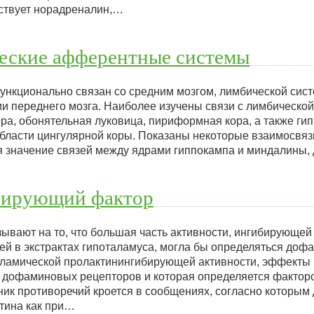
ствует норадреналин,…
еские афферентные системы
функционально связан со средним мозгом, лимбической сис
 переднего мозга. Наиболее изучены связи с лимбической 
ра, обонятельная луковица, пириформная кора, а также ги
бласти цингулярной коры. Показаны некоторые взаимосвяз
я значение связей между ядрами гиппокампа и миндалины
бирующий фактор
вают на то, что большая часть активности, ингибирующей
ей в экстрактах гипоталамуса, могла бы определяться доф
аламической пролактинингибирующей активности, эффекты 
 дофаминовых рецепторов и которая определяется фактор
ик противоречий кроется в сообщениях, согласно которы
тина как при…