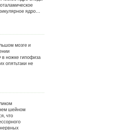
ипоталамическое
нтрикулярное ядро…
льшом мозге и
шении
 в ножке гипофиза
их опятьтаки не
ликом
хнем шейном
я, что
ессорного
 нервных