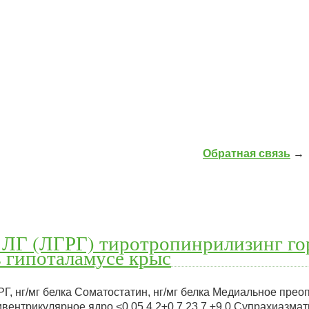
Обратная связь
→
 ЛГ (ЛГРГ) тиротропинрилизинг го
в гипоталамусе крыс
ТРГ, нг/мг белка Соматостатин, нг/мг белка Медиальное прео
еривентрикулярное ядро <0,05 4,2±0,7 23,7 ±9,0 Супрахиазма