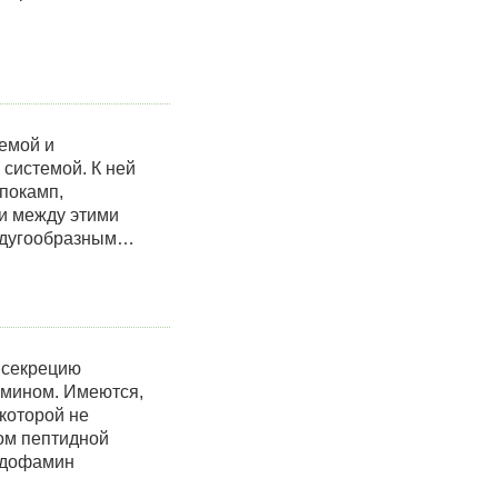
темой и
системой. К ней
ппокамп,
и между этими
, дугообразным…
 секрецию
амином. Имеются,
которой не
ом пептидной
м дофамин