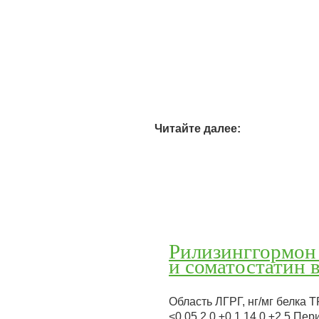
Читайте далее:
Рилизинггормон
и соматостатин 
Область ЛГРГ, нг/мг белка 
<0,05 2,0 ±0,1 14,0 ±2,5 П