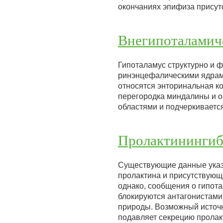
окончаниях эпифиза присут
Внегипоталамич
Гипоталамус структурно и 
ринэнцефалическими ядрами
относятся энторинальная ко
перегородка миндалины и о
областями и подчеркиваетс
Пролактининги
Существующие данные указы
пролактина и присутствующ
однако, сообщения о гипот
блокируются антагонистами
природы. Возможный источн
подавляет секрецию пролак