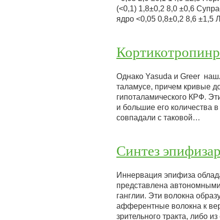
(<0,1) 1,8±0,2 8,0 ±0,6 Суп
ядро <0,05 0,8±0,2 8,6 ±1,
Кортикотропинр
Однако Yasuda и Greer наш
таламусе, причем кривые д
гипоталамического КРФ. Эт
и большие его количества 
совпадали с таковой…
Синтез эпифиза
Иннервация эпифиза облад
представлена автономными
ганглии. Эти волокна образ
афферентные волокна к вер
зрительного тракта, либо и