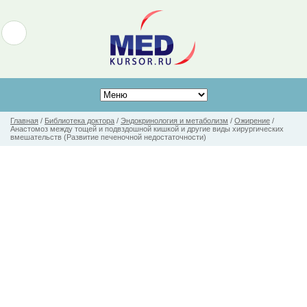
Главная
/
Библиотека доктора
/
Эндокринология и метаболизм
/
Ожирение
/
Анастомоз между тощей и подвздошной кишкой и другие виды хирургических
вмешательств (Развитие печеночной недостаточности)