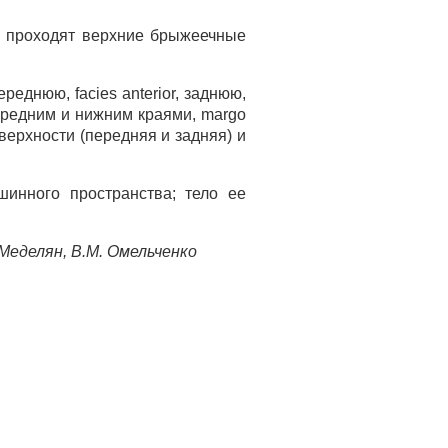
рой проходят верхние брыжеечные
еднюю, facies anterior, заднюю,
 передним и нижним краями, margo
поверхности (передняя и задняя) и
инного пространства; тело ее
Меделян, В.М. Омельченко