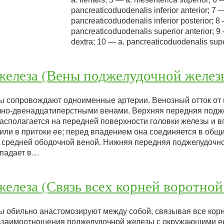
pancreaticoduodenalis inferior anterior; 7 
pancreaticoduodenalis inferior posterior; 8
pancreaticoduodenalis superior anterior; 9 
dextra; 10 — a. pancreaticoduodenalis su
железа (Вены поджелудочной желез
 сопровождают одноименные артерии. Венозный отток от 
чно-двенадцатиперстными венами. Верхняя передняя подж
асполагается на передней поверхности головки железы и в
ли в притоки ее; перед впадением она соединяется в общи
 средней ободочной веной. Нижняя передняя поджелудочно
впадает в…
елеза (Связь всех корней воротной
 обильно анастомозируют между собой, связывая все корн
взаимоотношения поджелудочной железы с окружающими е