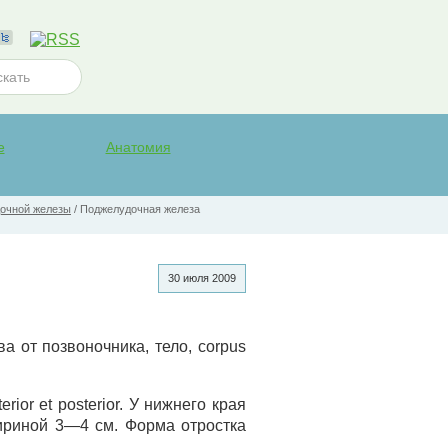
е
Анатомия
дочной железы
/
Поджелудочная железа
30 июля 2009
а от позвоночника, тело, corpus
or et posterior. У нижнего края
шириной 3—4 см. Форма отростка