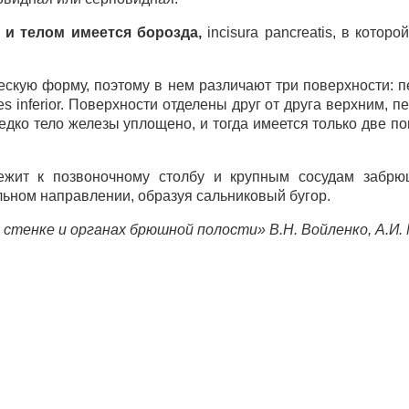
 и телом имеется борозда,
incisura pancreatis, в кото
скую форму, поэтому в нем различают три поверхности: пер
acies inferior. Поверхности отделены друг от друга верхним,
. Нередко тело железы уплощено, и тогда имеется только две 
ежит к позвоночному столбу и крупным сосудам забрюш
льном направлении, образуя сальниковый бугор.
стенке и органах брюшной полости» В.Н. Войленко, А.И. 