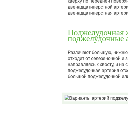
кверху по передней поверхн
двенадцатиперстной артери
двенадцатиперстная арте
Поджелудочная ж
поджелудочные 
Различают большую, нижню
отходит от селезеночной и 
направляясь к хвосту, и на
поджелудочная артерия отхо
большой поджелудочной ил