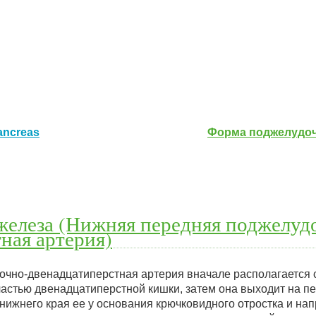
ancreas
Форма поджелудо
железа (Нижняя передняя поджелуд
ная артерия)
чно-двенадцатиперстная артерия вначале располагается 
частью двенадцатиперстной кишки, затем она выходит на 
нижнего края ее у основания крючковидного отростка и на