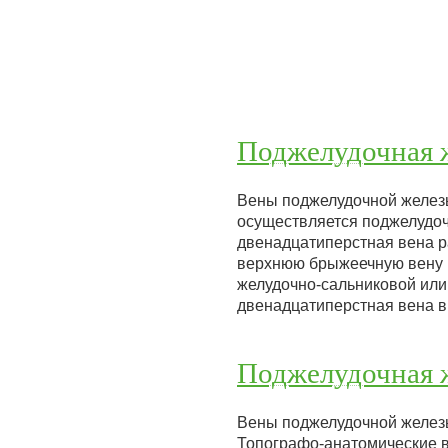
Поджелудочная 
Вены поджелудочной железы
осуществляется поджелудо
двенадцатиперстная вена р
верхнюю брыжеечную вену и
желудочно-сальниковой или
двенадцатиперстная вена 
Поджелудочная ж
Вены поджелудочной железы
Топографо-анатомические 