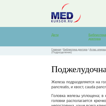
Дети
Библиотек
доктора
Главная
/
Библиотека доктора
/
Атлас операц
(Подразделение)
Поджелудочна
Железа подразделяется на гол
pancreatis, и хвост, cauda pan
Головка железы уплощена; в н
головки располагается крючк
непостоянна, чаще всего клин