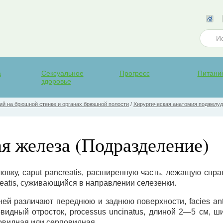
а
Сексуальное
Прогресс
Питани
здоровье
ий на брюшной стенке и органах брюшной полости
/
Хирургическая анатомия поджелу
я железа (Подразделение)
овку, caput pancreatis, расширенную часть, лежащую справ
creatis, суживающийся в направлении селезенки.
ей различают переднюю и заднюю поверхности, facies anteri
овидный отросток, processus uncinatus, длиной 2—5 см, 
овидная или серповидная.