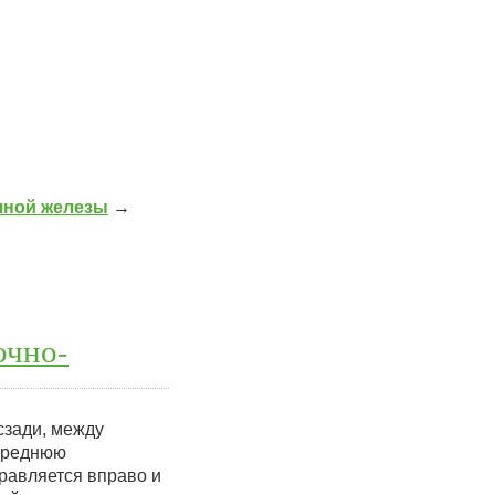
чной железы
→
очно-
сзади, между
переднюю
правляется вправо и