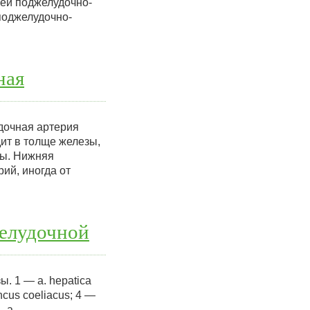
ней поджелудочно-
поджелудочно-
ная
дочная артерия
дит в толще железы,
зы. Нижняя
ий, иногда от
елудочной
. 1 — a. hepatica
uncus coeliacus; 4 —
— a.