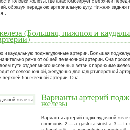
ости головки железы, где анастомозирует с верхней перед
ей, образуя переднюю артериальную дугу. Нижняя задняя 
рия…
елеза (Большая, нижнюя и каудаль
артерии)
ю и каудальную поджелудочные артерии. Большая поджелу
значительно реже от общей печеночной артерии. Она прохо
 своем пути отдает многочисленные ветви к паренхиме желе
дит от селезеночной, желудочно-двенадцатиперстной артер
и верхней брыжеечной артерии. Она…
Варианты артерий подж
железы
Варианты артерий поджелудочной железы
communis; 2 — a. gastrica sinistra; 3 — tr
a. lienalis; 5 — a. mesenterica superior; 6 