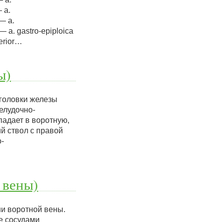
— a.
 — a.
— a. gastro-epiploica
perior…
ы)
головки железы
елудочно-
падает в воротную,
й ствол с правой
-
 вены)
и воротной вены.
е сосудами