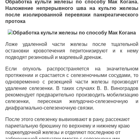
Обработка культи железы по способу Мак Когана.
Наложение непрерывного шва на культю железы
после изолированной перевязки панкреатического
протока
Ложе удаленной части железы после тщательной
остановки кровотечения перитонизируют и к нему
подводят резиновый и марлевый дренаж.
Если опухоль распространяется на значительном
протяжении и срастается с селезеночными сосудами, то
одновременно с резекцией части железы производят
удаление селезенки. В таких случаях В. В. Виноградов
рекомендует предварительно производить мобилизацию
селезенки, пересекая желудочно-селезеночную и
диафрагмально-селезеночную связки.
После этого селезенку вывихивают в рану, рассекают
париетальную брюшину по верхнему и нижнему краю
поджелудочной железы и отделяют последнюю от
забрюшинной клетчатки вместе с селезеночными