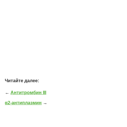
Читайте далее:
←
Антитромбин III
α2-антиплазмин
→