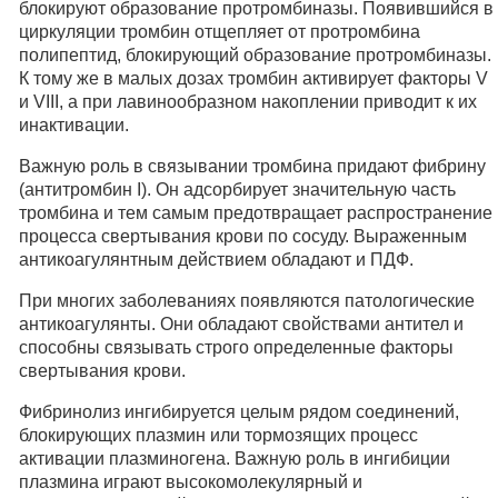
блокируют образование протромбиназы. Появившийся в
циркуляции тромбин отщепляет от протромбина
полипептид, блокирующий образование протромбиназы.
К тому же в малых дозах тромбин активирует факторы V
и VIII, а при лавинообразном накоплении приводит к их
инактивации.
Важную роль в связывании тромбина придают фибрину
(антитромбин I). Он адсорбирует значительную часть
тромбина и тем самым предотвращает распространение
процесса свертывания крови по сосуду. Выраженным
антикоагулянтным действием обладают и ПДФ.
При многих заболеваниях появляются патологические
антикоагулянты. Они обладают свойствами антител и
способны связывать строго определенные факторы
свертывания крови.
Фибринолиз ингибируется целым рядом соединений,
блокирующих плазмин или тормозящих процесс
активации плазминогена. Важную роль в ингибиции
плазмина играют высокомолекулярный и