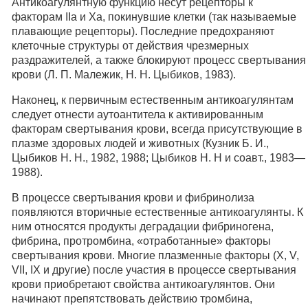
Антикоагулянтную функцию несут рецепторы к
факторам IIа и Ха, покинувшие клетки (так называемые
плавающие рецепторы). Последние предохраняют
клеточные структуры от действия чрезмерных
раздражителей, а также блокируют процесс свертывания
крови (Л. П. Малежик, Н. Н. Цыбиков, 1983).
Наконец, к первичным естественным антикоагулянтам
следует отнести аутоантитела к активированным
факторам свертывания крови, всегда присутствующие в
плазме здоровых людей и животных (Кузник Б. И.,
Цыбиков Н. Н., 1982, 1988; Цыбиков Н. Н и соавт., 1983—
1988).
В процессе свертывания крови и фибринолиза
появляются вторичные естественные антикоагулянты. К
ним относятся продукты деградации фибриногена,
фибрина, протромбина, «отработанные» факторы
свертывания крови. Многие плазменные факторы (X, V,
VII, IX и другие) после участия в процессе свертывания
крови приобретают свойства антикоагулянтов. Они
начинают препятствовать действию тромбина,