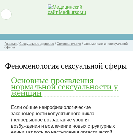
Главная
/
Сексуальное здоровье
/
Сексопатология
/
Феноменология сексуальной
сферы
Феноменология сексуальной сферы
Основные проявления
нормальной сексуальности у
женщин
Если общие нейрофизиологические
закономерности копулятивного цикла
(непрерывное возрастание уровня
возбуждения и вовлечение новых структурных
единиц вплоть до наступления оргастической