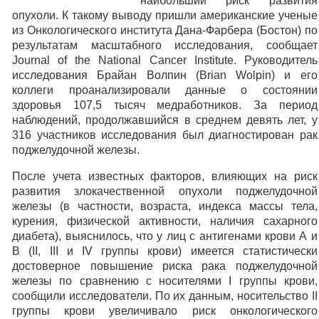
наибольший риск развития
опухоли. К такому выводу пришли американские ученые
из Онкологического института Дана-Фарбера (Бостон) по
результатам масштабного исследования, сообщает
Journal of the National Cancer Institute. Руководитель
исследования Брайан Волпин (Brian Wolpin) и его
коллеги проанализировали данные о состоянии
здоровья 107,5 тысяч медработников. За период
наблюдений, продолжавшийся в среднем девять лет, у
316 участников исследования был диагностирован рак
поджелудочной железы.
После учета известных факторов, влияющих на риск
развития злокачественной опухоли поджелудочной
железы (в частности, возраста, индекса массы тела,
курения, физической активности, наличия сахарного
диабета), выяснилось, что у лиц с антигенами крови А и
В (II, III и IV группы крови) имеется статистически
достоверное повышение риска рака поджелудочной
железы по сравнению с носителями I группы крови,
сообщили исследователи. По их данным, носительство II
группы крови увеличивало риск онкологического