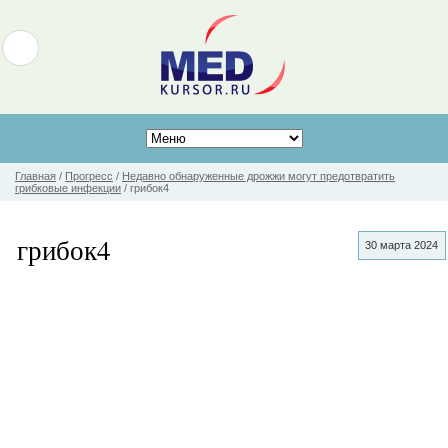
Главная
/
Прогресс
/
Недавно обнаруженные дрожжи могут предотвратить
грибковые инфекции
/
грибок4
грибок4
30 марта 2024