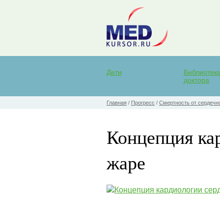
Дети
Библиотек
доктора
Главная
/
Прогресс
/
Смертность от сердечн
Концепция ка
жаре