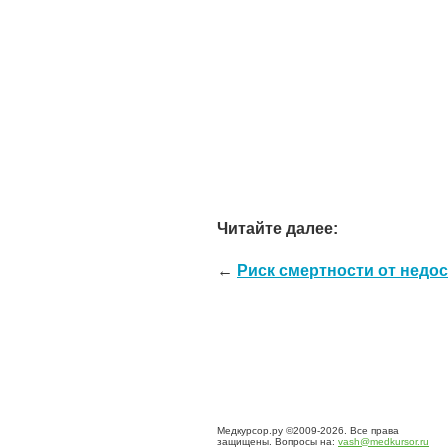
Читайте далее:
←
Риск смертности от недос
Медкурсор.ру ©2009-2026. Все права
защищены. Вопросы на:
vash@medkursor.ru