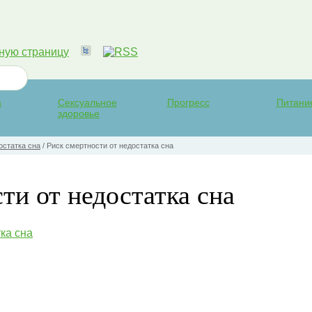
а
Сексуальное
Прогресс
Питани
здоровье
остатка сна
/
Риск смертности от недостатка сна
ти от недостатка сна