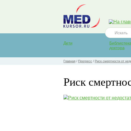
Дети
Библиотек
доктора
Главная
/
Прогресс
/
Риск смертности от нед
Риск смертнос