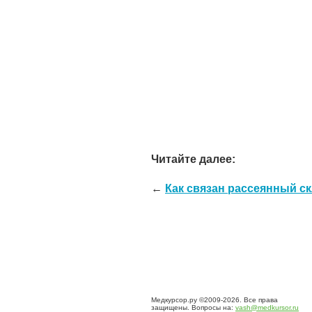
Читайте далее:
←
Как связан рассеянный с
Медкурсор.ру ©2009-2026. Все права
защищены. Вопросы на:
vash@medkursor.ru