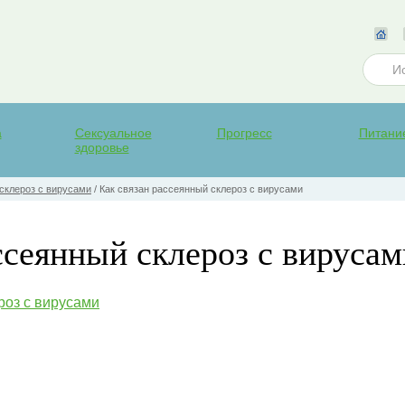
а
Сексуальное
Прогресс
Питани
здоровье
склероз с вирусами
/
Как связан рассеянный склероз с вирусами
ссеянный склероз с вирусам