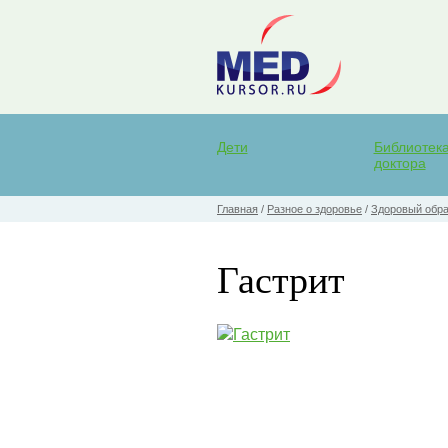
Дети
Библиотек
доктора
Главная
/
Разное о здоровье
/
Здоровый обра
Гастрит