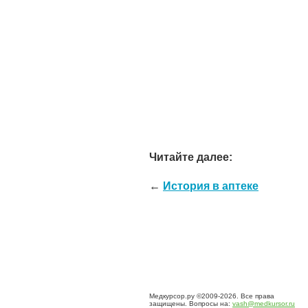
Читайте далее:
←
История в аптеке
Медкурсор.ру ©2009-2026. Все права
защищены. Вопросы на:
vash@medkursor.ru