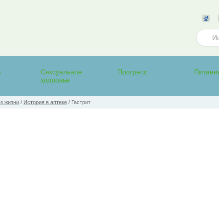
а
Сексуальное
Прогресс
Питани
здоровье
з жизни
/
История в аптеке
/
Гастрит