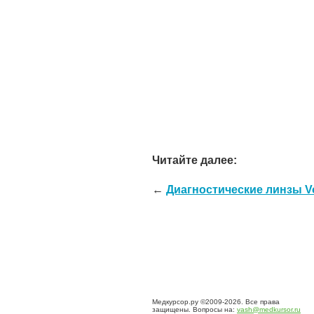
Читайте далее:
←
Диагностические линзы Vo
Медкурсор.ру ©2009-2026. Все права
защищены. Вопросы на:
vash@medkursor.ru