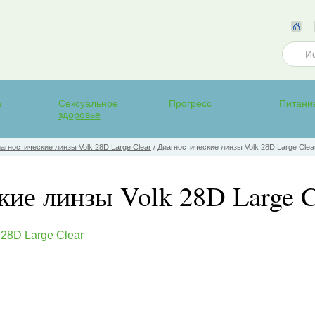
а
Сексуальное
Прогресс
Питани
здоровье
агностические линзы Volk 28D Large Clear
/
Диагностические линзы Volk 28D Large Clea
ие линзы Volk 28D Large C