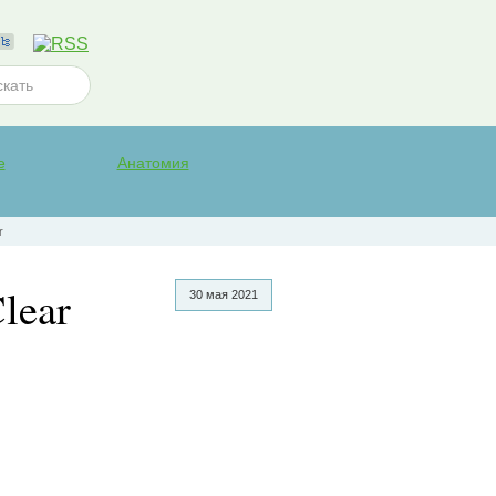
е
Анатомия
r
lear
30 мая 2021