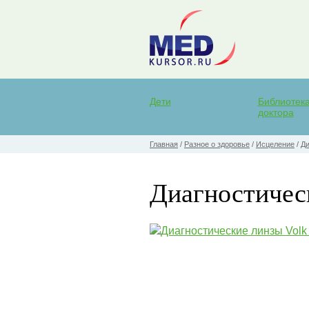
Дети
Библиотек
доктора
Главная
/
Разное о здоровье
/
Исцеление
/
Ди
Диагностическ