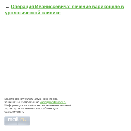
←
Операция Иваниссевича: лечение варикоцеле в
урологической клинике
Медкурсор.ру ©2009-2026. Все права
защищены. Вопросы на:
vash@medkursor.ru
Информация на сайте несет ознакомительный
характер и не является пособием для
самолечения.