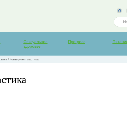
а
Сексуальное
Прогресс
Питани
здоровье
стика
/
Контурная пластика
астика