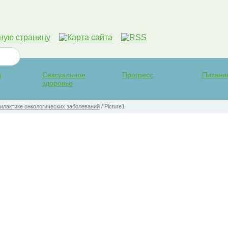
а
Сексуальное
Прогресс
Питани
здоровье
илактике онкологических заболеваний
/
Picture1