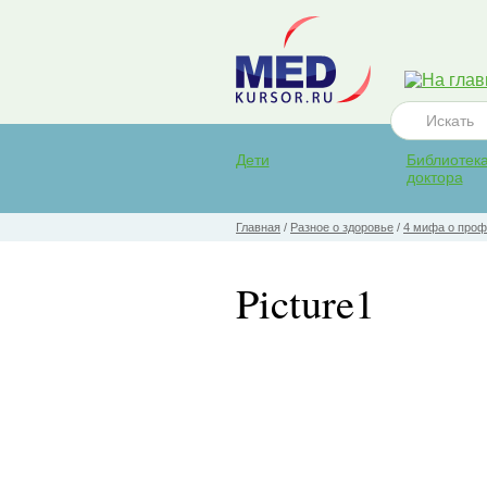
Дети
Библиотек
доктора
Главная
/
Разное о здоровье
/
4 мифа о проф
Picture1