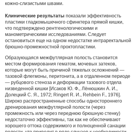
кожно-слизистыми швами.
Клинические результаты
показали эффективность
пластики гладкомышечного сфинктера прямой кишки,
что подтверждено рентгенологическими и
манометрическими исследованиями. Следует
остановиться еще на одном недостатке интраректальной
брюшно-промежностной проктопластики.
Образующаяся межфутлярная полость становится
местом формирования гематом, мочевых затеков,
которые могут быть причиной тяжелых осложнений —
тазовой флегмоны, перитонита, а в отдаленном периоде
— рубцового стеноза и деформации тазового отдела
низведенной кишки [Исаков Ю. Ф., Лёнюшкин А. И.,
Долецкий С. Я., 1972; Ringert R. И., Rehbein F., 1976].
Широко распространенные способы одностороннего
дренирования межфутлярной полости (через
промежность или через переднюю брюшную стенку)
недостаточно эффективны, так как не обеспечивают
хорошего оттока содержимого и полноценной санации
полости, что приводит в ряде случаев к необходимости