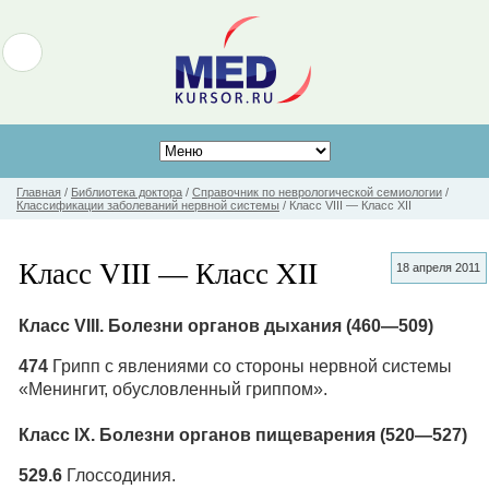
Главная
/
Библиотека доктора
/
Справочник по неврологической семиологии
/
Классификации заболеваний нервной системы
/
Класс VIII — Класс XII
Класс VIII — Класс XII
18 апреля 2011
Класс VIII. Болезни органов дыхания (460—509)
474
Грипп с явлениями со стороны нервной системы
«Менингит, обусловленный гриппом».
Класс IX. Болезни органов пищеварения (520—527)
529.6
Глоссодиния.