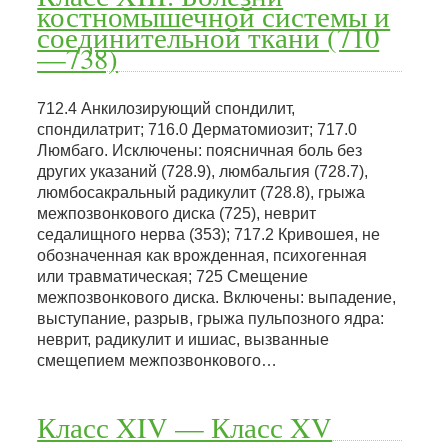
костномышечной системы и
соединительной ткани (710
—738)
712.4 Анкилозирующий спондилит,
спондилатрит; 716.0 Дерматомиозит; 717.0
Люмбаго. Исключены: поясничная боль без
других указаний (728.9), люмбальгия (728.7),
люмбосакральный радикулит (728.8), грыжа
межпозвонкового диска (725), неврит
седалищного нерва (353); 717.2 Кривошея, не
обозначенная как врожденная, психогенная
или травматическая; 725 Смещение
межпозвонкового диска. Включены: выпадение,
выступание, разрыв, грыжа пульпозного ядра:
неврит, радикулит и ишиас, вызванные
смещепием межпозвонкового…
Класс XIV — Класс XV