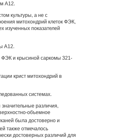
м А12.
ом культуры, а не с
роения митохондрий клеток ФЭК,
ех изученных показателей
ы А12.
 ФЭК и крысиной саркомы 321-
ации крист митохондрий в
следованных системах.
ы значительные различия,
оверхностно-объемное
тканей была достоверно и
ней также отмечалось
чески достоверных различий для