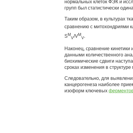
нормальных клеток ФЭК и иссл
групп был статистически одина
Таким образом, в культурах т
сравнению с митохондриями кл
M
M
S
/V
.
V
V
Наконец, сравнение кинетики 
данными количественного анал
биохимические сдвиги наступа
сроках изменения в структур
Следовательно, для выявления
канцерогенеза наиболее прие
изоформ ключевых
ферменто