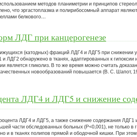
использованием методов планиметрии и принципов стереолог
влено, что эргастоплазма и полирибосомный аппарат являю
неллами белкового…
орм ЛДГ при канцерогенезе
ижущихся (катодных) фракций ЛДГ4 и ЛДГ5 при снижении 
и ЛДГ2 обнаружено в тканях, адаптированных к гипоксии и
и является гликолиз. В то же время можно считать доказа
окачественных новообразований повышается (В. С. Шапот, 1
ента ЛДГ4 и ЛДГ5 и снижение сод
роцента ЛДГ4 и ЛДГ5, а также снижение содержания ЛДГ1 
ьшей части обследованных больных (Р<0,001), не только в 
но и в тканях полипов прямой и ободочной кишки. При этом