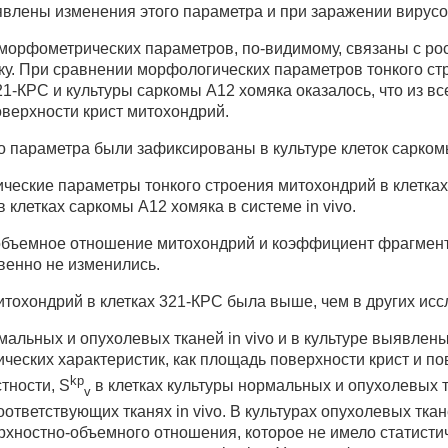
явлены изменения этого параметра и при заражении вирусо
орфометрических параметров, по-видимому, связаны с рост
ку. При сравнении морфологических параметров тонкого ст
1-КРС и культуры саркомы А12 хомяка оказалось, что из вс
верхности крист митохондрий.
 параметра были зафиксированы в культуре клеток сарком
ческие параметры тонкого строения митохондрий в клетках
 в клетках саркомы А12 хомяка в системе in vivo.
-объемное отношение митохондрий и коэффициент фрагмент
венно не изменились.
тохондрий в клетках 321-КРС была выше, чем в других ис
альных и опухолевых тканей in vivo и в культуре выявлен
еских характеристик, как площадь поверхности крист и п
kp
тности, S
в клетках культуры нормальных и опухолевых 
v
ответствующих тканях in vivo. В культурах опухолевых тка
хностно-объемного отношения, которое не имело статисти