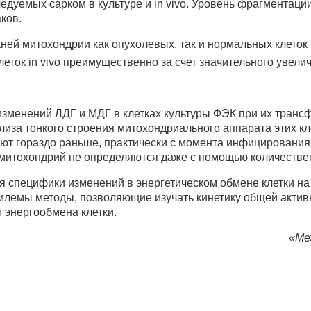
едуемых сарком в культуре и in vivo. Уровень фрагментаци
ков.
каней митохондрии как опухолевых, так и нормальных клеток
еток in vivo преимущественно за счет значительного увели
изменений ЛДГ и МДГ в клетках культуры ФЭК при их тран
иза тонкого строения митохондриального аппарата этих кле
ют гораздо раньше, практически с момента инфицирования, 
е митохондрий не определяются даже с помощью количестве
 специфики изменений в энергетическом обмене клетки на
млемы методы, позволяющие изучать кинетику общей актив
в
энергообмена клетки.
«Ме