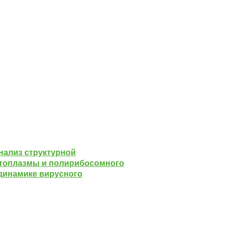
нализ структурной
стоплазмы и полирибосомного
 динамике вирусного