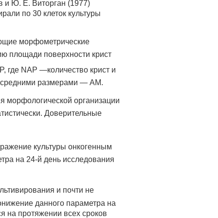
 и Ю. Е. Виторган (1977)
рали по 30 клеток культуры
ующие морфометрические
ию площади поверхности крист
P, где NAP —количество крист и
 средними размерами — AM.
я морфологической организации
тистически. Доверительные
Заражение культуры онкогенным
тра на 24-й день исследования
ультивирования и почти не
онижение данного параметра на
ся на протяжении всех сроков