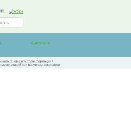
е
Анатомия
чного генома при трансформации
/
 митохондрий при вирусном онкогенезе