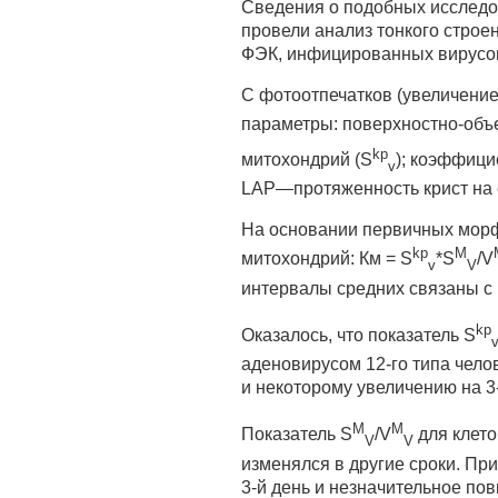
Сведения о подобных исследова
провели анализ тонкого строе
ФЭК, инфицированных вирусо
С фотоотпечатков (увеличени
параметры: поверхностно-объ
kp
митохондрий (S
); коэффици
v
LAP—протяженность крист на 
На основании первичных мор
kp
M
митохондрий: Км = S
*S
/V
v
V
интервалы средних связаны с
kp
Оказалось, что показатель S
аденовирусом 12-го типа чело
и некоторому увеличению на 3-
M
M
Показатель S
/V
для клето
V
V
изменялся в другие сроки. П
3-й день и незначительное по