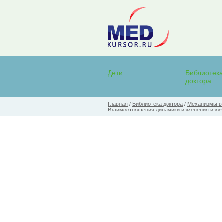
Дети
Библиотек
доктора
Главная
/
Библиотека доктора
/
Механизмы ви
Взаимоотношения динамики изменения изофе