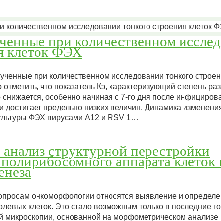
ученные при количественном иссле
я клеток ФЭХ
лученные при количественном исследовании тонкого строен
 отметить, что показатель Кэ, характеризующий степень ра
 снижается, особенно начиная с 7-го дня после инфицирован
достигает предельно низких величин. Динамика изменения
ультуры ФЭХ вирусами А12 и RSV 1…
 анализ структурной перестройки
 полирибосомного аппарата клеток 
енеза
просам онкоморфологии относятся выявление и определен
олевых клеток. Это стало возможным только в последние г
й микроскопии, основанной на морфометрическом анализе 