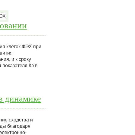
довании
ия клеток ФЭХ при
звития
ия, и к сроку
 показателя Кэ в
в динамике
ие сходства и
оды благодаря
электронно-