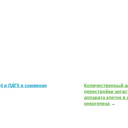
 и ЛДГ5 и снижение
Количественный а
перестройки эрга
аппарата клеток в
онкогенеза
→