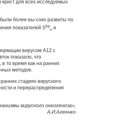
и крист для всех исследуемых
 были более вы-соко развиты по
kp
чения показателей S
и
v
сформации вирусом А12 с
ток показало, что
в то время как на ранних
нных методов.
 ранних стадиях вирусного
ности и перераспределения
ханизмы вирусного онкогенеза»,
А.И.Агеенко