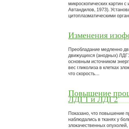
микроскопических картин с 
Автандилов, 1973). Устано
цитоплазматическими орга
Изменения изоф
Преобладание медленно дв
движущихся (анодных) ЛДГ1 
основным источником энерги
вес гликолиза в клетках зл
что скорость…
Повышение проц
ЛДГ1 и ЛДГ2
Показано, что повышение п
наблюдались в тканях у бол
злокачественных опухолей, 