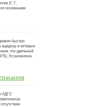
ии (Г. Г.
тся основными
уровня быстро
 ацидозу, в которых
нным, что удельный
975). Установлено,
ержания
и ЛДГ2
гомогенатах
 отсутствие