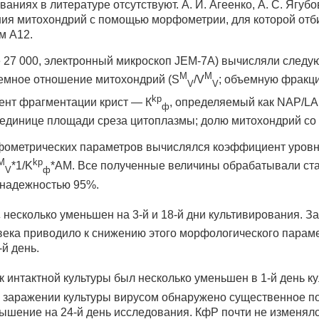
ниях в литературе отсутствуют. А. И. Агеенко, А. С. Ягубов
ния митохондрий с помощью морфометрии, для которой отби
м А12.
е 27 000, электронный микроскоп JEM-7A) вычисляли след
M
M
емное отношение митохондрий (S
/V
; объемную фракц
V
V
kp
ент фрагментации крист — К
, определяемый как NAP/LA
ф
единице площади среза цитоплазмы; долю митохондрий со
фометрических параметров вычислялся коэффициент уровн
M
kp
*1/K
*АМ. Все полученные величины обрабатывали ста
V
ф
 надежностью 95%.
несколько уменьшен на 3-й и 18-й дни культивирования. 
v
века приводило к снижению этого морфологического параме
й день.
к интактной культуры был несколько уменьшен в 1-й день к
ри заражении культуры вирусом обнаружено существенное п
вышение на 24-й день исследования. КфР почти не изменял