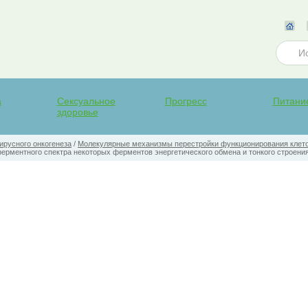
а
Сексуальное
Прогресс
Питани
здоровье
русного онкогенеза
/
Молекулярные механизмы перестройки функционирования клето
рментного спектра некоторых ферментов энергетического обмена и тонкого строения