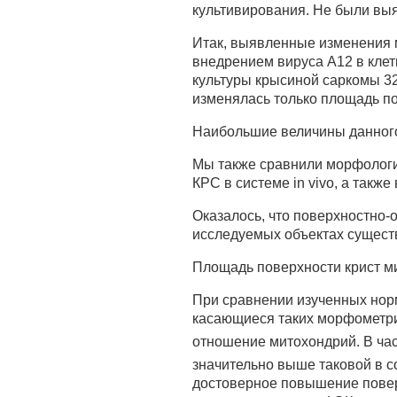
культивирования. Не были вы
Итак, выявленные изменения м
внедрением вируса А12 в клет
культуры крысиной саркомы 32
изменялась только площадь по
Наибольшие величины данного
Мы также сравнили морфологи
КРС в системе in vivo, а также
Оказалось, что поверхностно
исследуемых объектах сущест
Площадь поверхности крист ми
При сравнении изученных норм
касающиеся таких морфометрич
отношение митохондрий. В час
значительно выше таковой в со
достоверное повышение повер