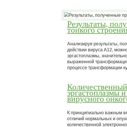
Результаты, пол
тонкого строени
Анализируя результаты, по
действии вируса А12, можно
эргастоплазмы, значительно
выраженной трансформации 
процессе трансформации к
Количественный
эргастоплазмы и
вирусного онког
К принципиально важным во
отличий нормальных и опух
количественной электронно