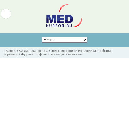
Главная
/
Библиотека доктора
/
Эндокринология и метаболизм
/
Действие
гормонов
/
Ядерные эффекты тиреоидных гормонов