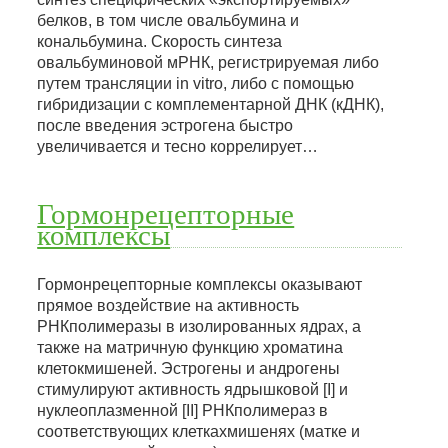
белков, в том числе овальбумина и
кональбумина. Скорость синтеза
овальбуминовой мРНК, регистрируемая либо
путем трансляции in vitro, либо с помощью
гибридизации с комплементарной ДНК (кДНК),
после введения эстрогена быстро
увеличивается и тесно коррелирует…
Гормонрецепторные
комплексы
Гормонрецепторные комплексы оказывают
прямое воздействие на активность
РНКполимеразы в изолированных ядрах, а
также на матричную функцию хроматина
клетокмишеней. Эстрогены и андрогены
стимулируют активность ядрышковой [I] и
нуклеоплазменной [II] РНКполимераз в
соответствующих клеткахмишенях (матке и