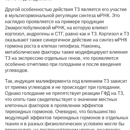
Другой особенностью действия Т3 является его участие
в мультигормональной регуляции синтеза мРНК. Это
наглядно проявляется на примере продукции
2макроглобулиновой мРНК, на которую влияют
кортизол, андрогены и СТГ, равно как и Т3. Кортизол и Т3
оказывают также синергичное действие на синтез мРНК
гормона роста в клетках гипофиза. Наконец,
метаболические факторы также модифицируют влияния
Т3 на экспрессию отдельных генов, что проявляется
особенно отчетливо при голодании и после введения
углеводов.
Так, индукция маликфермента под влиянием Т3 зависит
от приема углеводов и не происходит при голодании.
Однако голодание не препятствует реакции ГФД на Т3,
что опять-таки свидетельствует о значении местных
клеточных факторов в проявлении эффектов
тиреоидных гормонов. Очевидно, что большинство
модуляций эффектов тиреоидных гормонов в отдельных
тканях и в разных физиологических условиях могло бы
происходить на пострецепторном уровне, реализуясь