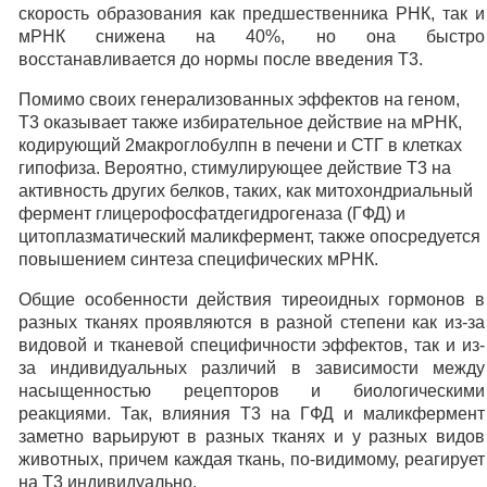
скорость образования как предшественника РНК, так и
мРНК снижена на 40%, но она быстро
восстанавливается до нормы после введения Т3.
Помимо своих генерализованных эффектов на геном,
Т3 оказывает также избирательное действие на мРНК,
кодирующий 2макроглобулпн в печени и СТГ в клетках
гипофиза. Вероятно, стимулирующее действие Т3 на
активность других белков, таких, как митохондриальный
фермент глицерофосфатдегидрогеназа (ГФД) и
цитоплазматический маликфермент, также опосредуется
повышением синтеза специфических мРНК.
Общие особенности действия тиреоидных гормонов в
разных тканях проявляются в разной степени как из-за
видовой и тканевой специфичности эффектов, так и из-
за индивидуальных различий в зависимости между
насыщенностью рецепторов и биологическими
реакциями. Так, влияния Т3 на ГФД и маликфермент
заметно варьируют в разных тканях и у разных видов
животных, причем каждая ткань, по-видимому, реагирует
на Т3 индивидуально.