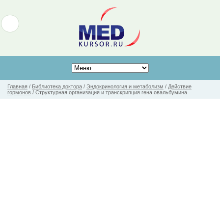
Главная
/
Библиотека доктора
/
Эндокринология и метаболизм
/
Действие
гормонов
/
Структурная организация и транскрипция гена овальбумина