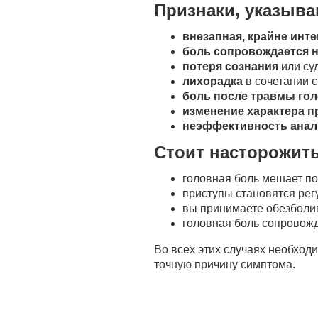
Признаки, указыв
внезапная, крайне инт
боль сопровождается н
потеря сознания
или су
лихорадка
в сочетании с
боль после травмы го
изменение характера 
неэффективность анал
Стоит насторожить
головная боль мешает п
приступы становятся ре
вы принимаете обезболи
головная боль сопровож
Во всех этих случаях необход
точную причину симптома.