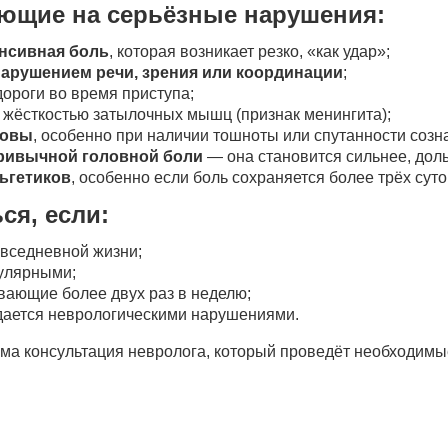
ающие на серьёзные нарушения:
енсивная боль
, которая возникает резко, «как удар»;
арушением речи, зрения или координации
;
дороги во время приступа;
 жёсткостью затылочных мышц (признак менингита);
ловы
, особенно при наличии тошноты или спутанности созн
привычной головной боли
— она становится сильнее, дол
ьгетиков
, особенно если боль сохраняется более трёх суто
ся, если:
овседневной жизни;
гулярными;
вающие более двух раз в неделю;
дается неврологическими нарушениями.
има консультация невролога, который проведёт необходим