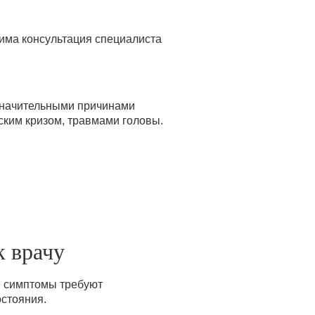
дима консультация специалиста
езначительными причинами
ским кризом, травмами головы.
к врачу
е симптомы требуют
остояния.