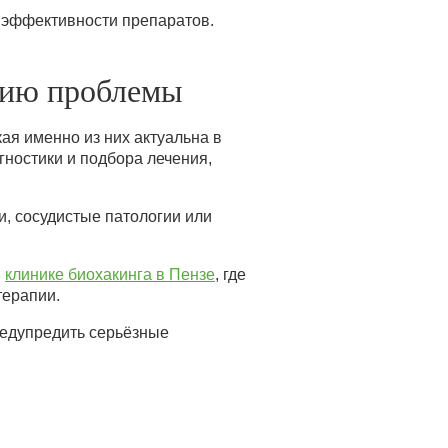
ю эффективности препаратов.
нию проблемы
кая именно из них актуальна в
ностики и подбора лечения,
, сосудистые патологии или
в
клинике биохакинга в Пензе
, где
терапии.
редупредить серьёзные