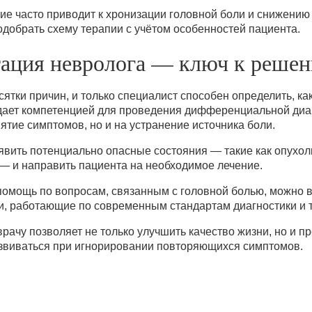
ие часто приводит к хронизации головной боли и снижени
одобрать схему терапии с учётом особенностей пациента.
тация невролога — ключ к реше
ятки причин, и только специалист способен определить, ка
дает компетенцией для проведения дифференциальной диаг
ятие симптомов, но и на устранение источника боли.
вить потенциально опасные состояния — такие как опухоли
— и направить пациента на необходимое лечение.
омощь по вопросам, связанным с головной болью, можно 
, работающие по современным стандартам диагностики и 
ачу позволяет не только улучшить качество жизни, но и п
азвиваться при игнорировании повторяющихся симптомов.