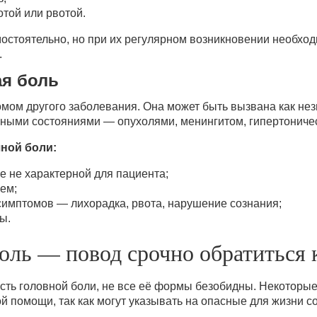
той или рвотой.
мостоятельно, но при их регулярном возникновении необхо
.
ая боль
омом другого заболевания. Она может быть вызвана как н
ёзными состояниями — опухолями, менингитом, гипертониче
ной боли:
е не характерной для пациента;
ем;
имптомов — лихорадка, рвота, нарушение сознания;
ы.
боль — повод срочно обратиться 
сть головной боли, не все её формы безобидны. Некоторы
 помощи, так как могут указывать на опасные для жизни с