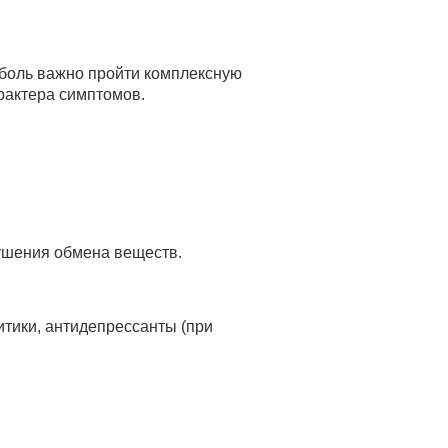
 боль важно пройти комплексную
рактера симптомов.
ушения обмена веществ.
итики, антидепрессанты (при