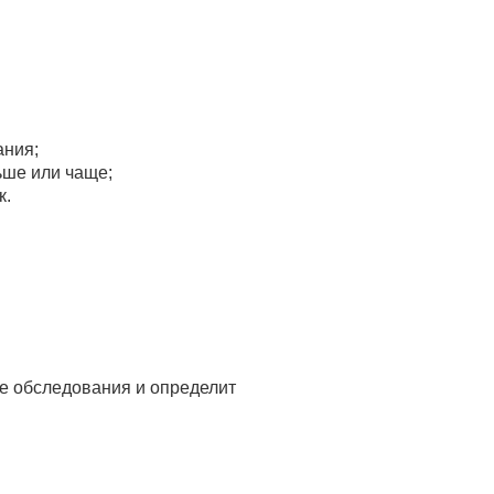
ания;
ьше или чаще;
к.
ые обследования и определит