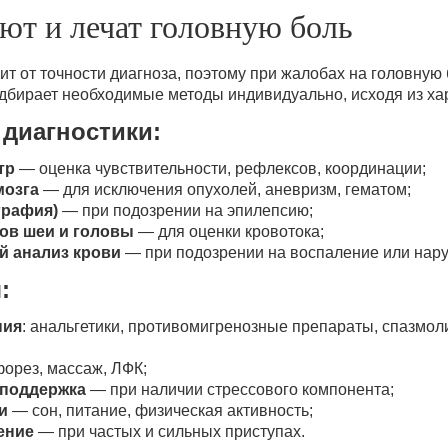
ют и лечат головную боль
т от точности диагноза, поэтому при жалобах на головную
одбирает необходимые методы индивидуально, исходя из ха
диагностики:
тр
— оценка чувствительности, рефлексов, координации;
мозга
— для исключения опухолей, аневризм, гематом;
графия)
— при подозрении на эпилепсию;
ов шеи и головы
— для оценки кровотока;
й анализ крови
— при подозрении на воспаление или нар
:
пия
: анальгетики, противомигренозные препараты, спазмол
форез, массаж, ЛФК;
 поддержка
— при наличии стрессового компонента;
и
— сон, питание, физическая активность;
ение
— при частых и сильных приступах.