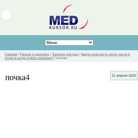
Главная
/
Разное о здоровье
/
Записки доктора
/
Какую опасность несет киста в
почке и когда нужна операция?
/
почка4
почка4
21 апреля 2025