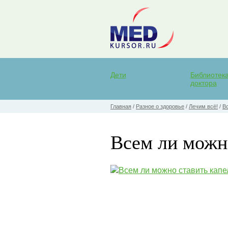
Дети
Библиотек
доктора
Главная
/
Разное о здоровье
/
Лечим всё!
/
В
Всем ли можно