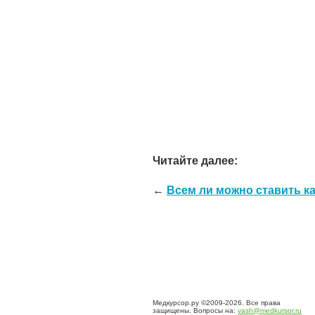
Читайте далее:
←
Всем ли можно ставить к
Медкурсор.ру ©2009-2026. Все права
защищены. Вопросы на:
vash@medkursor.ru