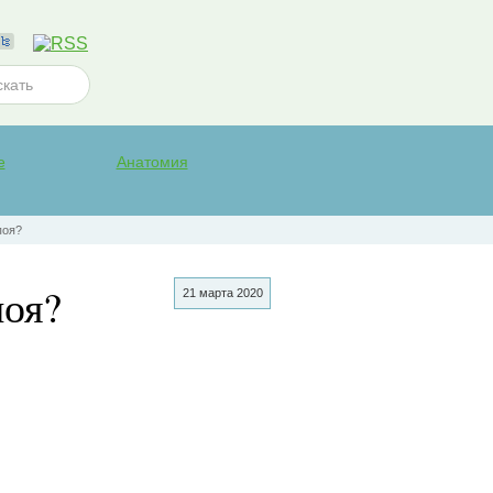
е
Анатомия
поя?
поя?
21 марта 2020