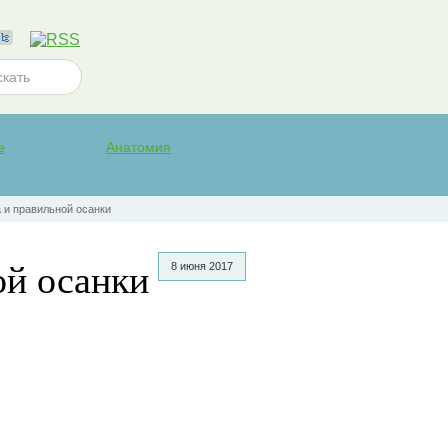
е
Анатомия
 и правильной осанки
ой осанки
8 июня 2017