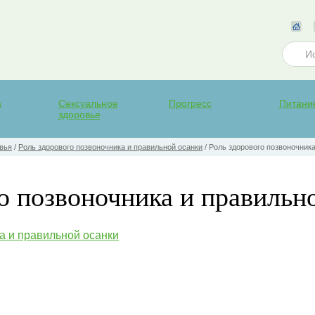
а
Сексуальное
Прогресс
Питани
здоровье
вья
/
Роль здорового позвоночника и правильной осанки
/
Роль здорового позвоночника
о позвоночника и правильн