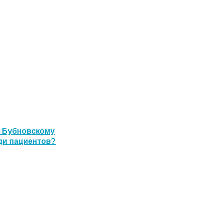
о Бубновскому
ди пациентов?