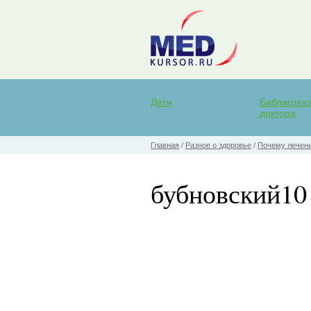
Дети
Библиотек
доктора
Главная
/
Разное о здоровье
/
Почему лечени
бубновский10