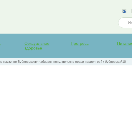
а
Сексуальное
Прогресс
Питани
здоровье
е грыжи по Бубновскому набирает популярность среди пациентов?
/
бубновский10