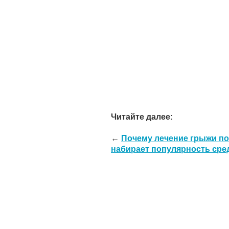
Читайте далее:
←
Почему лечение грыжи п
набирает популярность сре