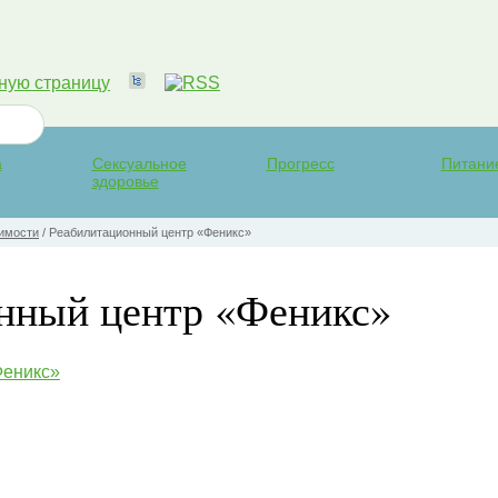
а
Сексуальное
Прогресс
Питани
здоровье
имости
/
Реабилитационный центр «Феникс»
нный центр «Феникс»