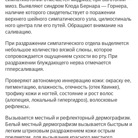
миоз. Выявляют синдром Клода Бернара — Горнера,
наличие которого свидетельствует о поражении
верхнего шейного симпатического узла, цилиоспиналь
ного центра пли его путей. Обращают внимание на
саливацию.
При раздражении симпатического отдела выделяется
небольшое количество вязкой слюны, которое
сопровождается ощущением сухости во рту. При
раздражении блуждающего нерва отмечается
гпперсаливация.
Проверяют автономную иннервацию кожи: окраску ее,
пигментацию, влажность, отечность (отек Квинке),
трофику кожи и ногтей, состояние и рост волос
(алопеция, локальный гипергидроз), волосковые
рефлексы.
Вызывается местный и рефлекторный дермографизм.
Белый местный дермографизм вызывается быстрым и
легким штриховым раздражением кожи острым
предметом, для вызывания красного местного