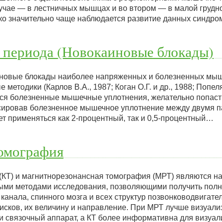
учае — в лестничных мышцах и во втором — в малой груд
нако значительно чаще наблюдается развитие данных синдр
 периода (Новокаиновые блокады)
иновые блокады наиболее напряженных и болезненных мы
методики (Карлов В.А., 1987; Коган О.Г. и др., 1988; Попел
ся болезненные мышечные уплотнения, желательно попасть
сировав болезненное мышечное уплотнение между двумя п
т применяться как 2-процентный, так и 0,5-процентный…
омография
(КТ) и магнитнорезонансная томография (МРТ) являются 
ми методами исследования, позволяющими получить полн
канала, спинного мозга и всех структур позвонководвигател
сков, их величину и направление. При МРТ лучше визуали
 и связочный аппарат, а КТ более информативна для визуа