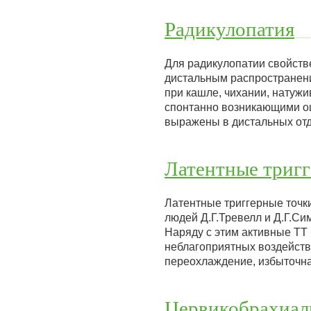
Радикулопатия
Для радикулопатии свойств
дистальным распространени
при кашле, чихании, натужи
спонтанно возникающими о
выражены в дистальных отд
Латентные тригг
Латентные триггерные точк
людей Д.Г.Тревелл и Д.Г.С
Наряду с этим активные ТТ
неблагоприятных воздейств
переохлаждение, избыточна
Цервикобрахиал