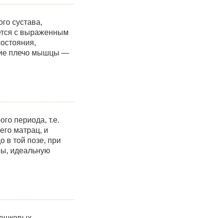
го сустава,
ается с выраженным
остояния,
щие плечо мышцы —
го периода, т.е.
его матрац, и
 в той позе, при
ны, идеальную
решковых