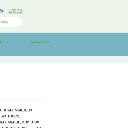
е
Анатомия
женных мышцах
ых точек.
ных мышц или в их
ггерная точка — это