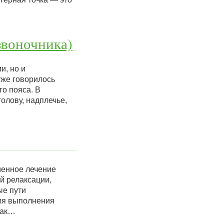
звоночника)
и, но и
же говорилось
о пояса. В
олову, надплечье,
менное лечение
й релаксации,
ые пути
для выполнения
как…