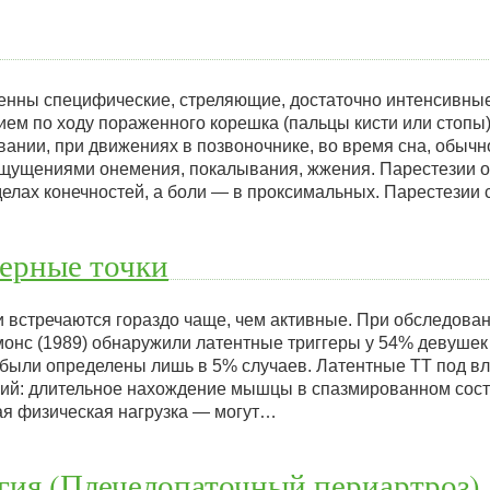
енны специфические, стреляющие, достаточно интенсивные
ем по ходу пораженного корешка (пальцы кисти или стопы)
вании, при движениях в позвоночнике, во время сна, обыч
щущениями онемения, покалывания, жжения. Парестезии 
елах конечностей, а боли — в проксимальных. Парестезии
ерные точки
и встречаются гораздо чаще, чем активные. При обследова
имонс (1989) обнаружили латентные триггеры у 54% девуше
 были определены лишь в 5% случаев. Латентные ТТ под в
ий: длительное нахождение мышцы в спазмированном сост
я физическая нагрузка — могут…
гия (Плечелопаточный периартроз)