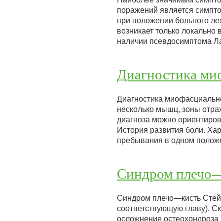
поражений является симпто
при положении больного ле
возникает только локально в
наличии псевдосимптома 
Диагностика ми
Диагностика миофасциально
несколько мышц, зоны отраж
диагноза можно ориентирова
История развития боли. Хар
пребывания в одном полож
Синдром плечо—
Синдром плечо—кисть Стейн
соответствующую главу). С
осложнение остеохондроза