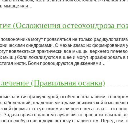
 в мышце или…
гия (Осложнения остеохондроза по
позвоночника могут проявляться не только радикулопатиям
ническими синдромами. О механизмах их формирования у
гут вовлекаться практически все мышцы верхнего плечевог
 мышц боли локализуются в шее и могут иррадиировать в г
достигая кисти. Боли провоцируются движениями…
лечение (Правильная осанка)
нные занятия физкультурой, особенно плаванием, своевре
х заболеваний, владение методами психической и мышечно
ской формы с отсутствием излишнего веса тела — основн
. Задача врача в данном случае чисто просветительская, 
зовать любую очередную встречу с пациентом. Перед тем, 