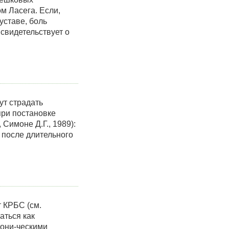
м Ласега. Если,
уставе, боль
 свидетельствует о
ут страдать
при постановке
Симоне Д.Г., 1989):
 после длительного
 КРБС (см.
аться как
тони-ческими