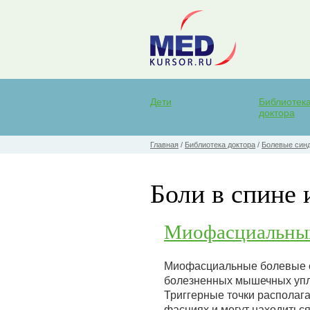
Дети
Библиотек
доктора
Главная
/
Библиотека доктора
/
Болевые синд
Боли в спине 
Миофасциальный
Миофасциальные болевые 
болезненных мышечных упло
Триггерные точки располаг
фасциях и могут находиться 