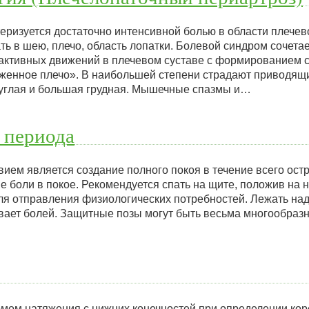
еризуется достаточно интенсивной болью в области плечево
ть в шею, плечо, область лопатки. Болевой синдром сочет
активных движений в плечевом суставе с формированием с
оженное плечо». В наибольшей степени страдают приводя
руглая и большая грудная. Мышечные спазмы и…
 периода
м является создание полного покоя в течение всего остро
 боли в покое. Рекомендуется спать на щите, положив на н
для отправления физиологических потребностей. Лежать надо
вает болей. Защитные позы могут быть весьма многообраз
мом натяжения с нижних конечностей при определении ко