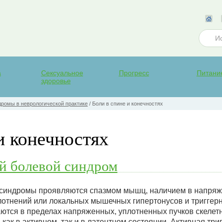
а
Сексуальное
Прогресс
Питани
здоровье
ромы в неврологической практике
/
Боли в спине и конечностях
и конечностях
 болевой синдром
синдромы проявляются спазмом мышц, наличием в напря
тнений или локальных мышечных гипертонусов и триггерн
аются в пределах напряженных, уплотненных пучков скелет
как в активном, так и в латентном состоянии. Активная три