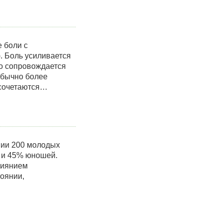
 боли с
. Боль усиливается
но сопровождается
обычно более
 сочетаются…
нии 200 молодых
к и 45% юношей.
лиянием
оянии,