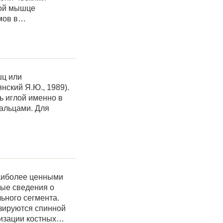
ной мышце
омов в…
шц или
янский Я.Ю., 1989).
 иглой именно в
альцами. Для
наиболее ценными
ые сведения о
ьного сегмента.
зируются спинной
лизации костных…