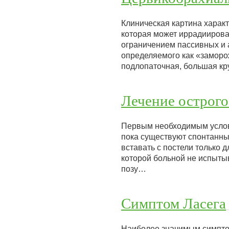
Клиническая картина характ
которая может иррадиирова
ограничением пассивных и 
определяемого как «замор
подлопаточная, большая к
Лечение острого
Первым необходимым условие
пока существуют спонтанные
вставать с постели только 
которой больной не испыты
позу…
Симптом Ласега
Наиболее значимым симпто