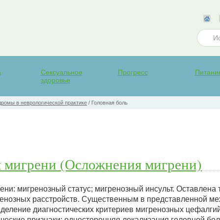
а
Сексуальное
Прогресс
Питани
здоровье
ромы в неврологической практике
/
Головная боль
я мигрени (Осложнения мигрени)
ни: мигренозный статус; мигренозный инсульт. Оставлена 
ренозных расстройств. Существенным в представленной м
деление диагностических критериев мигренозных цефалгий
ческие признаки: односторонняя локализация головной бо