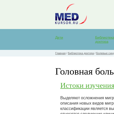
Дети
Библиотек
доктора
Главная
/
Библиотека доктора
/
Болевые синд
Головная боль
Истоки изучени
Выделяют осложнения мигре
описания новых видов миг
классификации является вы
относятся следующие клини