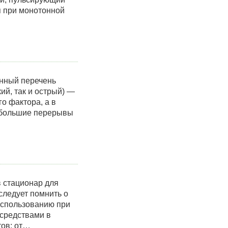
я при монотонной
енный перечень
ий, так и острый) —
го фактора, а в
о большие перерывы
в стационар для
следует помнить о
использованию при
 средствами в
тов: от…