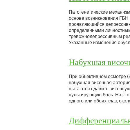
Патогенетические механизм
основе возникновения ГБН 
проявляющийся депрессивн
определенными личностными
тревожнодепрессивным реак
Указанные изменения обусл
Набухшая височн
При объективном осмотре б
набухшая височная артерия 
пытаются сдавить височную
пульсирующую боль. На сто
одного или обоих глаз, око
Дифференциальн