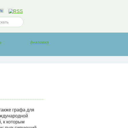
е
Анатомия
также графа для
еждународной
, к которым
ли; пульсирующий