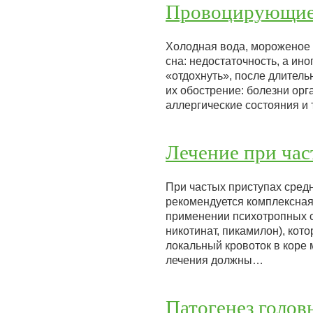
Провоцирующие 
Холодная вода, мороженое 
сна: недостаточность, а ин
«отдохнуть», после длитель
их обострение: болезни орг
аллергические состояния и 
Лечение при час
При частых приступах сред
рекомендуется комплексная 
применении психотропных с
никотинат, пикамилон), ко
локальный кровоток в коре 
лечения должны…
Патогенез голов