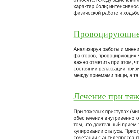
характер боли; интенсивно
физической работе и ходьб
Провоцирующие 
Анализируя работы и мнен
факторов, провоцирующих м
важно отметить при этом, ч
состоянии релаксации; физ
между приемами пищи, а т
Лечение при тя
При тяжелых приступах (ми
обеспечения внутривенного 
том, что длительный прием
купировании статуса. Прис
сочетании с антидепресса