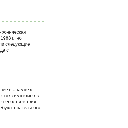
 хроническая
988 г., но
жили следующие
да с
ание в анамнезе
ческих симптомов в
е несоответствия
ребуют тщательного