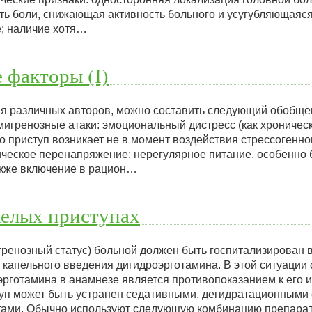
сть боли, снижающая активность больного и усугубляющаяс
е; наличие хотя…
факторы (I)
ия различных авторов, можно составить следующий обобщ
игренозные атаки: эмоциональный дистресс (как хроническ
то приступ возникает не в момент воздействия стрессогенно
ическое перенапряжение; нерегулярное питание, особенн
акже включение в рацион…
желых приступах
гренозный статус) больной должен быть госпитализирован 
капельного введения дигидроэрготамина. В этой ситуации 
 эрготамина в анамнезе является противопоказанием к его 
туп может быть устранен седативными, дегидратационными
нтами. Обычно используют следующую комбинацию препара