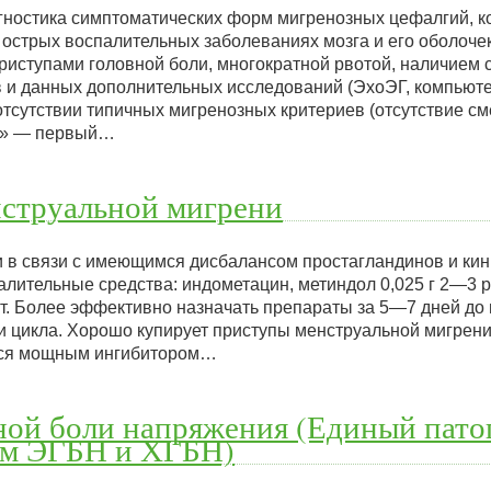
гностика симптоматических форм мигренозных цефалгий, к
, острых воспалительных заболеваниях мозга и его оболоч
иступами головной боли, многократной рвотой, наличием 
 и данных дополнительных исследований (ЭхоЭГ, компьют
отсутствии типичных мигренозных критериев (отсутствие см
т» — первый…
нструальной мигрени
 в связи с имеющимся дисбалансом простагландинов и ки
лительные средства: индометацин, метиндол 0,025 г 2—3 р
ут. Более эффективно назначать препараты за 5—7 дней до
ни цикла. Хорошо купирует приступы менструальной мигр
аяся мощным ингибитором…
ной боли напряжения (Единый пато
рм ЭГБН и ХГБН)