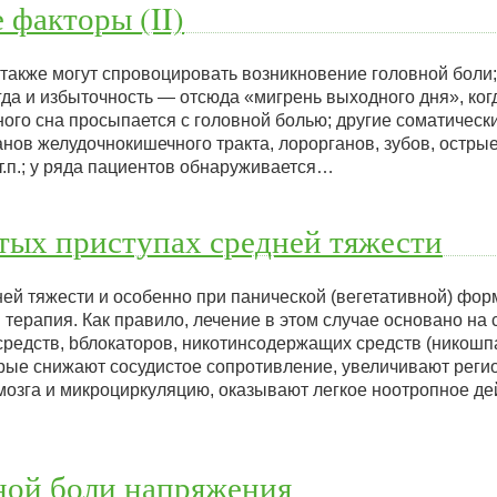
факторы (II)
также могут спровоцировать возникновение головной боли
огда и избыточность — отсюда «мигрень выходного дня», ког
ного сна просыпается с головной болью; другие соматическ
анов желудочнокишечного тракта, лорорганов, зубов, остры
т.п.; у ряда пациентов обнаруживается…
тых приступах средней тяжести
ней тяжести и особенно при панической (вегетативной) фор
терапия. Как правило, лечение в этом случае основано на
редств, bблокаторов, никотинсодержащих средств (никошп
торые снижают сосудистое сопротивление, увеличивают реги
мозга и микроциркуляцию, оказывают легкое ноотропное де
ной боли напряжения