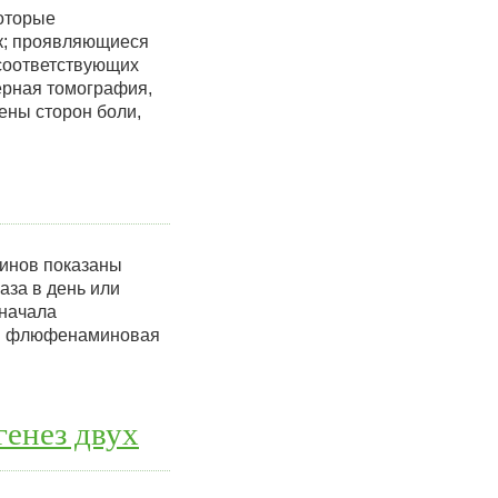
оторые
ек; проявляющиеся
соответствующих
ерная томография,
ены сторон боли,
нинов показаны
аза в день или
 начала
ени флюфенаминовая
генез двух