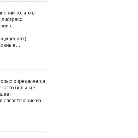
ений то, что в
 дистресс,
нии с
ощущениях).
ссивные…
торых определяется
. Часто больные
ьшает
 слезотечение из