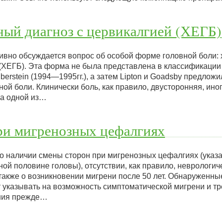
ый диагноз с цервикалгией (ХЕГБ)
тивно обсуждается вопрос об особой форме головной боли:
ХЕГБ). Эта форма не была представлена в классификации 1
berstein (1994—1995гг.), а затем Lipton и Goadsby предло
ой боли. Клинически боль, как правило, двусторонняя, иног
на одной из…
ри мигренозных цефалгиях
о наличии смены сторон при мигренозных цефалгиях (указ
иной половине головы), отсутствии, как правило, неврологи
также о возникновении мигрени после 50 лет. Обнаруженны
 указывать на возможность симптоматической мигрени и т
ния прежде…