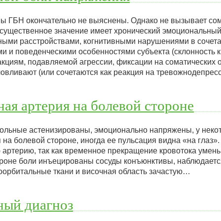
ы ГБН окончательно не выяснены. Однако не вызывает сомн
существенное значение имеет хронический эмоциональный
ыми расстройствами, когнитивными нарушениями в сочета
 и поведенческими особенностями субъекта (склонность к
циям, подавляемой агрессии, фиксации на соматических 
овливают (или сочетаются как реакция на тревожнодепре
ая артерия на болевой стороне
ольные астенизированы, эмоционально напряжены, у неко
на болевой стороне, иногда ее пульсация видна «на глаз»
 артерию, так как временное прекращение кровотока умен
роне боли инъецированы сосуды конъюнктивы, наблюдается
лоорбитальные ткани и височная область зачастую…
ый диагноз