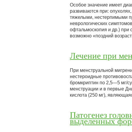
Особое значение имеет диа
развиваются при: опухолях
тяжелыми, нестерпимыми пр
неврологических симптомов
офтальмоскопия и др.) при 
возможно «поздний возрас
Лечение при ме
При менструальной мигрени
нестероидные противовоспа
бромкриптин по 2,5—5 мг/с
менструации и в первые Д
кислота (250 мг), являющ
Патогенез голов
выделенных фо