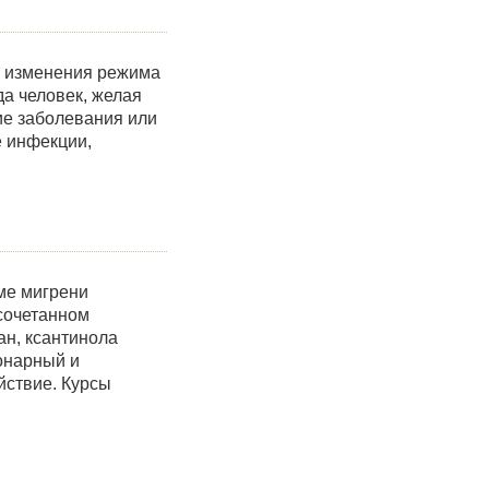
; изменения режима
да человек, желая
ие заболевания или
е инфекции,
ме мигрени
 сочетанном
ан, ксантинола
онарный и
йствие. Курсы