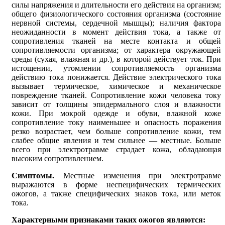
силы напряжения и длительности его действия на организм;
общего физиологического состояния организма (состояние
нервной системы, сердечной мышцы); наличия фактора
неожиданности в момент действия тока, а также от
сопротивления тканей на месте контакта и общей
сопротивляемости организма; от характера окружающей
среды (сухая, влажная и др.), в которой действует ток. При
истощении, утомлении сопротивляемость организма
действию тока понижается. Действие электрического тока
вызывает термическое, химическое и механическое
повреждение тканей. Сопротивление кожи человека току
зависит от толщины эпидермального слоя и влажности
кожи. При мокрой одежде и обуви, влажной коже
сопротивление току наименьшее и опасность поражения
резко возрастает, чем больше сопротивление кожи, тем
слабее общие явления и тем сильнее — местные. Больше
всего при электротравме страдает кожа, обладающая
высоким сопротивлением.
Симптомы.
Местные изменения при электротравме
выражаются в форме неспецифических термических
ожогов, а также специфических знаков тока, или меток
тока.
Характерными признаками таких ожогов являются: