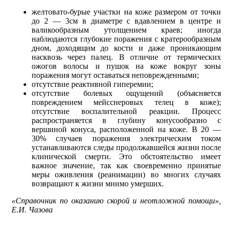
желтовато-бурые участки на коже размером от точки
до 2 — 3см в диаметре с вдавлением в центре и
валикообразным утолщением краев; иногда
наблюдаются глубокие поражения с кратерообразным
дном, доходящим до кости и даже проникающим
насквозь через палец. В отличие от термических
ожогов волосы и пушок на коже вокруг зоны
поражения могут оставаться неповрежденными;
отсутствие реактивной гиперемии;
отсутствие болевых ощущений (объясняется
повреждением мейсснеровых телец в коже);
отсутствие воспалительной реакции. Процесс
распространяется в глубину конусообразно с
вершиной конуса, расположенной на коже. В 20 —
30% случаев поражения электрическим током
устанавливаются следы продолжавшейся жизни после
клинической смерти. Это обстоятельство имеет
важное значение, так как своевременно принятые
меры оживления (реанимации) во многих случаях
возвращают к жизни мнимо умерших.
«Справочник по оказанию скорой и неотложной помощи»,
Е.И. Чазова