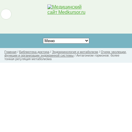
Главная
/
Библиотека доктора
/
Эндокринология и метаболизм
/
Очерк эволюции,
функции и организации эндокринной системы
/
Антагонизм гормонов: более
тонкая регуляция метаболизма