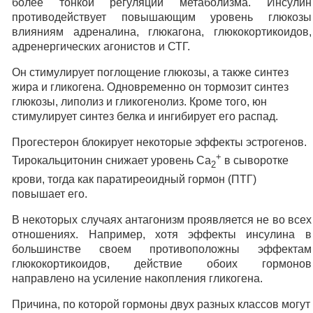
более тонкой регуляции метаболизма. Инсулин
противодействует повышающим уровень глюкозы
влияниям адреналина, глюкагона, глюкокортикоидов,
адренергических агонистов и СТГ.
Он стимулирует поглощение глюкозы, а также синтез
жира и гликогена. Одновременно он тормозит синтез
глюкозы, липолиз и гликогенолиз. Кроме того, юн
стимулирует синтез белка и ингибирует его распад.
Прогестерон блокирует некоторые эффекты эстрогенов.
+
Тирокальцитонин снижает уровень Са
в сыворотке
2
крови, тогда как паратиреоидный гормон (ПТГ)
повышает его.
В некоторых случаях антагонизм проявляется не во всех
отношениях. Например, хотя эффекты инсулина в
большинстве своем противоположны эффектам
глюкокортикоидов, действие обоих гормонов
направлено на усиление накопления гликогена.
Причина, по которой гормоны двух разных классов могут