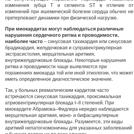
изменения зубца T и сегмента ST в отличие от
изменений при ишемической болезни сердца обычно не
претерпевают динамики при физической нагрузке.
При миокардитах могут наблюдаться различные
нарушения сердечного ритма и проводимости,
наиболее часто
– синусовая тахикардия или синусовая
брадикардия, желудочковая и суправентрикулярная
экстрасистолия, мерцательная аритмия,
внутрижелудочковые блокады. Некоторые нарушения
ритма и проводимости чаще выявляются при
поражениях миокарда той или иной этиологии, что может
иметь определенное диагностическое значение.
Так, у больных ревматическим кардитом часто
встречаются синусовая тахикардия, проксимальная
атриовентрикулярная блокада I–II степеней. При
миокардите Абрамова–Фидлера нередко наблюдаются
мерцательная аритмия, моно- и бифасцикулярные
внутрижелудочковые блокады. Разумеется, эти виды
аритмий непатогномоничны для указанных заболеваний