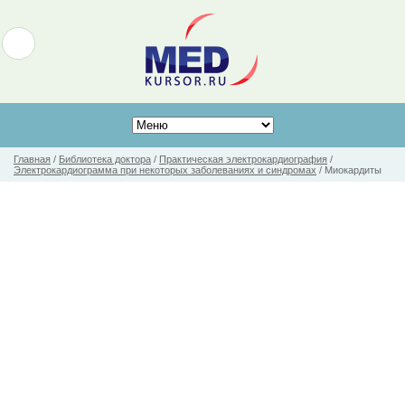
Главная
/
Библиотека доктора
/
Практическая электрокардиография
/
Электрокардиограмма при некоторых заболеваниях и синдромах
/
Миокардиты