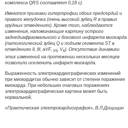
комплекса QRS составляет 0,18 с).
Имеются признаки гипертрофии обоих предсердий и
правого желудочка (очень высокий зубец R в правых
грудных отведениях). Кроме того, наблюдаются
изменения, напоминающие картину острого
заднедиафрагмального и бокового инфаркта миокарда
(патологический зубец Q и подъем сегмента ST в
отведениях II, III, aVF,
, V
). Отсутствие динамики
V5
6
этих изменений на протяжении нескольких месяцев
позволило исключить инфаркт миокарда.
Выраженность электрокардиографических изменений
при миокардитах обычно зависит от степени поражения
миокарда. При небольших очаговых поражениях
электрокардиографическая картина может быть
нормальной.
«Практическая электрокардиография», В.Л.Дощицин