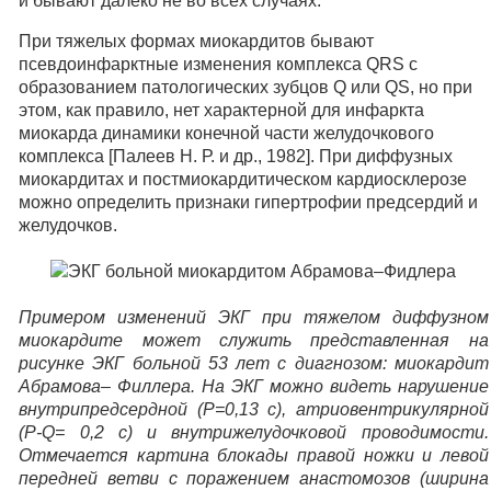
и бывают далеко не во всех случаях.
При тяжелых формах миокардитов бывают
псевдоинфарктные изменения комплекса QRS с
образованием патологических зубцов Q или QS, но при
этом, как правило, нет характерной для инфаркта
миокарда динамики конечной части желудочкового
комплекса [Палеев Н. Р. и др., 1982]. При диффузных
миокардитах и постмиокардитическом кардиосклерозе
можно определить признаки гипертрофии предсердий и
желудочков.
Примером изменений ЭКГ при тяжелом диффузном
миокардите может служить представленная на
рисунке ЭКГ больной 53 лет с диагнозом: миокардит
Абрамова– Филлера. На ЭКГ можно видеть нарушение
внутрипредсердной (P=0,13 с), атриовентрикулярной
(P-Q= 0,2 с) и внутрижелудочковой проводимости.
Отмечается картина блокады правой ножки и левой
передней ветви с поражением анастомозов (ширина