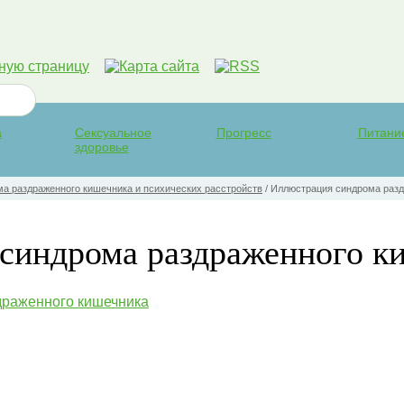
а
Сексуальное
Прогресс
Питани
здоровье
а раздраженного кишечника и психических расстройств
/
Иллюстрация синдрома разд
синдрома раздраженного к