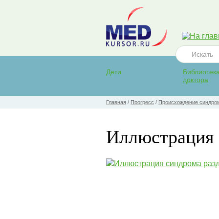
Дети
Библиотек
доктора
Главная
/
Прогресс
/
Происхождение синдром
Иллюстрация 