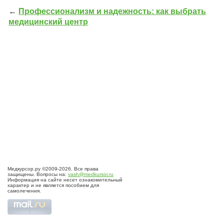
←
Профессионализм и надежность: как выбрать
медицинский центр
Медкурсор.ру ©2009-2026. Все права
защищены. Вопросы на:
vash@medkursor.ru
Информация на сайте несет ознакомительный
характер и не является пособием для
самолечения.