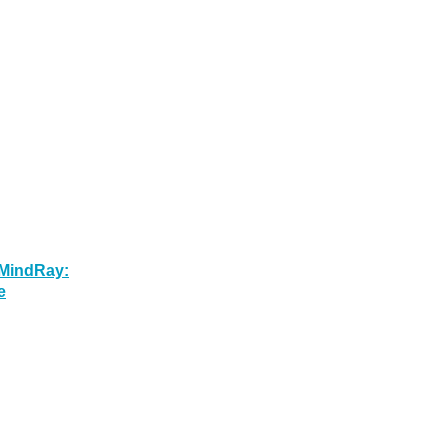
MindRay:
е