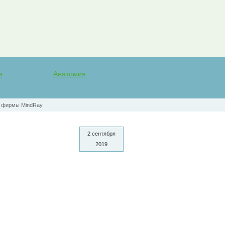
е
Анатомия
т фирмы MindRay
2 сентября
2019