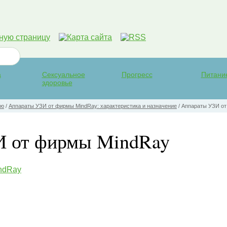
а
Сексуальное
Прогресс
Питани
здоровье
ью
/
Аппараты УЗИ от фирмы MindRay: характеристика и назначение
/
Аппараты УЗИ о
И от фирмы MindRay