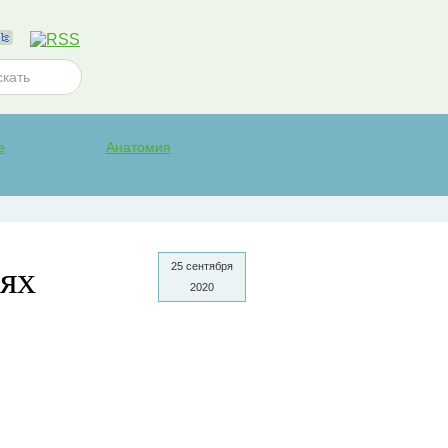
е
Анатомия
ях
25 сентября
2020