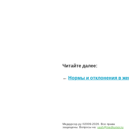
Читайте далее:
←
Нормы и отклонения в ж
Медкурсор.ру ©2009-2026. Все права
защищены. Вопросы на:
vash@medkursor.ru