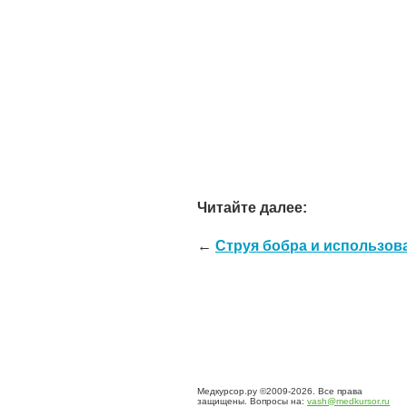
Читайте далее:
←
Струя бобра и использов
Медкурсор.ру ©2009-2026. Все права
защищены. Вопросы на:
vash@medkursor.ru